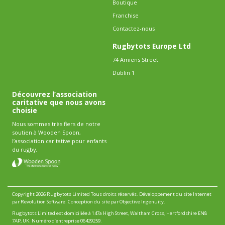
Boutique
Franchise
Contactez-nous
Rugbytots Europe Ltd
74 Amiens Street
Dublin 1
Découvrez l’association
caritative que nous avons
choisie
Nous sommes très fiers de notre
soutien à Wooden Spoon,
l’association caritative pour enfants
du rugby.
Copyright 2026 Rugbytots Limited Tous droits réservés.
Développement du site Internet
par Revolution Software
.
Conception du site par Objective Ingenuity
.
Rugbytots Limited est domiciliée à 147a High Street, Waltham Cross, Hertfordshire EN8
7AP, UK. Numéro d’entreprise 06429259.