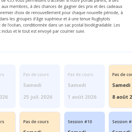
 de €35 vous permettent d'accéder à notre portail parent, à des
s aux membres, à des chances de gagner des prix et des cadeaux
 premier choix de renouvellement pour chaque nouvelle période, à
e dans les groupes d'âge supérieur et à une tenue Rugbytots
lé de l’océan, conditionnée dans un sac postal biodégradable. Les
inclus et le tout est envoyé par courrier suivi.
rs
Pas de cours
Pas de cours
Pas de co
Samedi
Samedi
Samedi
2026
25 juil. 2026
1 août 2026
8 août 
rs
Pas de cours
Session #10
Session 