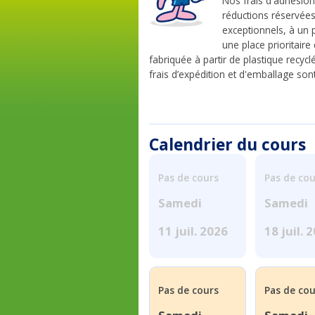
Nos frais d'adhésion
réductions réservée
exceptionnels, à un
une place prioritair
fabriquée à partir de plastique recyc
frais d’expédition et d'emballage sont 
Calendrier du cours
Pas de cours
Pas de cou
Samedi
Samedi
11 juil. 2026
18 juil. 
Pas de cours
Pas de cou