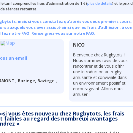
e le tarif comprend les frais d’administration de 1 € (
plus de détails
) et le prix 
de séances restantes.
bytots, mais si vous constatez qu'après vos deux premiers cours, 
rs auxquels vous avez assisté ainsi que les frais d'adhésion, à con
ultez notre FAQ.
Renseignez-vous sur notre FAQ.
NICO
Bienvenue chez Rugbytots !
ous un email
Nous sommes ravis de vous
rencontrer et de vous offrir
une introduction au rugby
amusante et conviviale dans
AMONT , Baziege, Baziege ,
un environnement positif et
encourageant. Allons nous
amuser !
 «si vous êtes nouveau chez Rugbytots, les frais
nt faibles au regard des nombreux avantages
endrez »