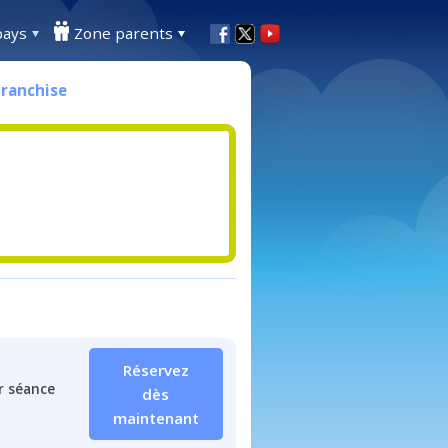
pays
Zone parents
Franchise
Réservez
r séance
dès
maintenant