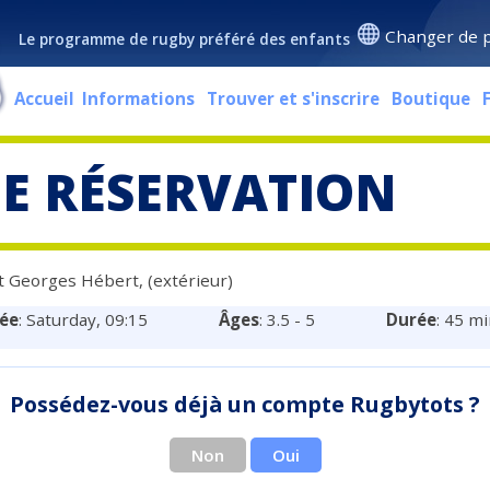
Changer de 
Le programme de rugby préféré des enfants
Accueil
Informations
Trouver et s'inscrire
Boutique
NE RÉSERVATION
rt Georges Hébert, (extérieur)
ée
: Saturday, 09:15
Âges
: 3.5 - 5
Durée
: 45 m
Possédez-vous déjà un compte Rugbytots ?
Non
Oui