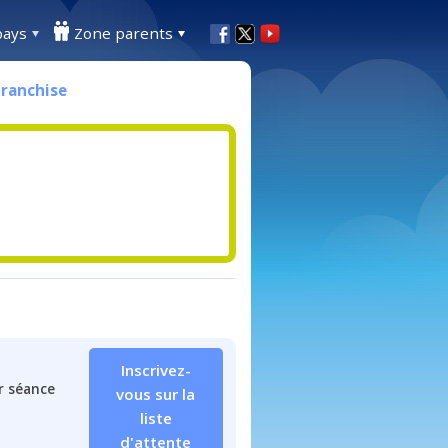
pays
Zone parents
Franchise
Inscrivez-
r séance
vous sur la
liste
d'attente