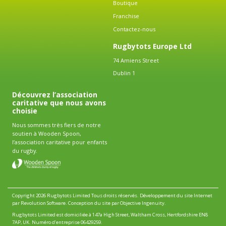
Boutique
Franchise
Contactez-nous
Rugbytots Europe Ltd
74 Amiens Street
Dublin 1
Découvrez l’association
caritative que nous avons
choisie
Nous sommes très fiers de notre
soutien à Wooden Spoon,
l’association caritative pour enfants
du rugby.
Copyright 2026 Rugbytots Limited Tous droits réservés.
Développement du site Internet
par Revolution Software
.
Conception du site par Objective Ingenuity
.
Rugbytots Limited est domiciliée à 147a High Street, Waltham Cross, Hertfordshire EN8
7AP, UK. Numéro d’entreprise 06429259.