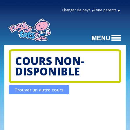
Changer de pays
Zone parents
COURS NON-
DISPONIBLE
Trouver un autre cours