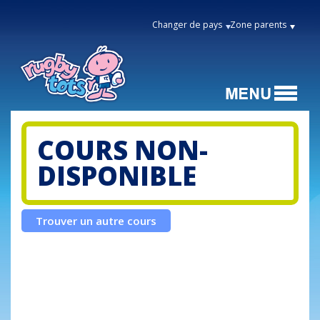
Changer de pays
Zone parents
COURS NON-
DISPONIBLE
Trouver un autre cours