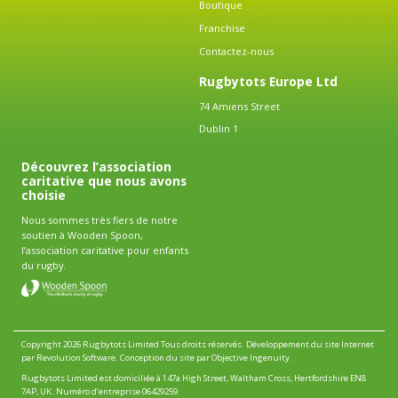
Boutique
Franchise
Contactez-nous
Rugbytots Europe Ltd
74 Amiens Street
Dublin 1
Découvrez l’association
caritative que nous avons
choisie
Nous sommes très fiers de notre
soutien à Wooden Spoon,
l’association caritative pour enfants
du rugby.
Copyright 2026 Rugbytots Limited Tous droits réservés.
Développement du site Internet
par Revolution Software
.
Conception du site par Objective Ingenuity
.
Rugbytots Limited est domiciliée à 147a High Street, Waltham Cross, Hertfordshire EN8
7AP, UK. Numéro d’entreprise 06429259.