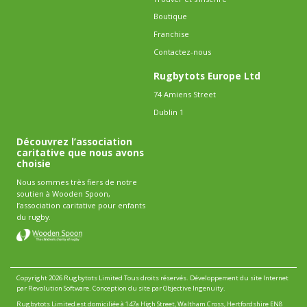
Boutique
Franchise
Contactez-nous
Rugbytots Europe Ltd
74 Amiens Street
Dublin 1
Découvrez l’association
caritative que nous avons
choisie
Nous sommes très fiers de notre
soutien à Wooden Spoon,
l’association caritative pour enfants
du rugby.
Copyright 2026 Rugbytots Limited Tous droits réservés.
Développement du site Internet
par Revolution Software
.
Conception du site par Objective Ingenuity
.
Rugbytots Limited est domiciliée à 147a High Street, Waltham Cross, Hertfordshire EN8