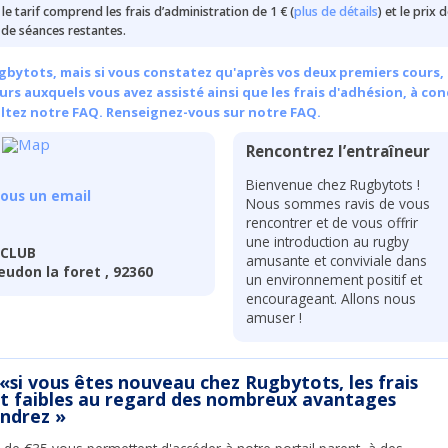
e le tarif comprend les frais d’administration de 1 € (
plus de détails
) et le prix 
de séances restantes.
bytots, mais si vous constatez qu'après vos deux premiers cours, 
rs auxquels vous avez assisté ainsi que les frais d'adhésion, à con
ultez notre FAQ.
Renseignez-vous sur notre FAQ.
Rencontrez l’entraîneur
Bienvenue chez Rugbytots !
ous un email
Nous sommes ravis de vous
rencontrer et de vous offrir
une introduction au rugby
 CLUB
amusante et conviviale dans
udon la foret , 92360
un environnement positif et
encourageant. Allons nous
amuser !
 «si vous êtes nouveau chez Rugbytots, les frais
nt faibles au regard des nombreux avantages
endrez »