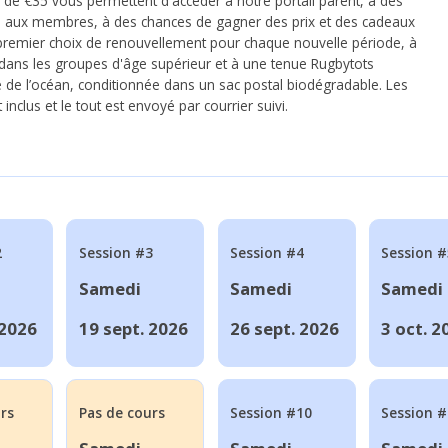
 de €35 vous permettent d'accéder à notre portail parent, à des
s aux membres, à des chances de gagner des prix et des cadeaux
 premier choix de renouvellement pour chaque nouvelle période, à
e dans les groupes d'âge supérieur et à une tenue Rugbytots
lé de l’océan, conditionnée dans un sac postal biodégradable. Les
inclus et le tout est envoyé par courrier suivi.
2
Session #3
Session #4
Session #
Samedi
Samedi
Samedi
 2026
19 sept. 2026
26 sept. 2026
3 oct. 2
rs
Pas de cours
Session #10
Session 