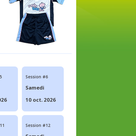
5
Session #6
Samedi
026
10 oct. 2026
#11
Session #12