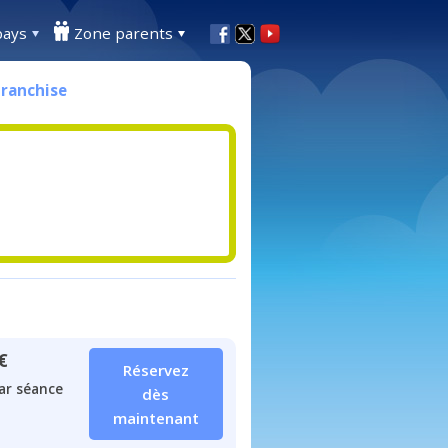
pays
Zone parents
Franchise
€
Réservez
ar séance
dès
maintenant