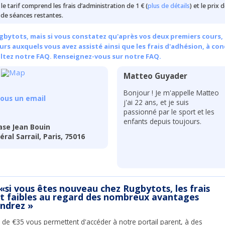
e le tarif comprend les frais d’administration de 1 € (
plus de détails
) et le prix 
de séances restantes.
bytots, mais si vous constatez qu'après vos deux premiers cours, 
rs auxquels vous avez assisté ainsi que les frais d'adhésion, à con
ultez notre FAQ.
Renseignez-vous sur notre FAQ.
Matteo Guyader
Bonjour ! Je m'appelle Matteo
ous un email
j'ai 22 ans, et je suis
passionné par le sport et les
enfants depuis toujours.
ase Jean Bouin
al Sarrail, Paris, 75016
 «si vous êtes nouveau chez Rugbytots, les frais
nt faibles au regard des nombreux avantages
endrez »
 de €35 vous permettent d'accéder à notre portail parent, à des