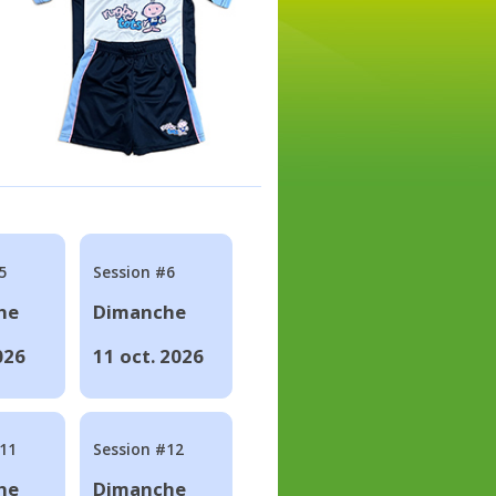
5
Session #6
he
Dimanche
026
11 oct. 2026
#11
Session #12
he
Dimanche