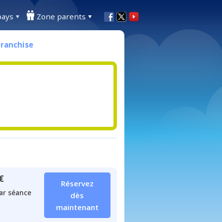
pays
Zone parents
Franchise
€
Réservez
ar séance
dès
maintenant