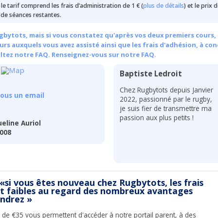
e le tarif comprend les frais d’administration de 1 € (
plus de détails
) et le prix 
de séances restantes.
bytots, mais si vous constatez qu'après vos deux premiers cours, 
rs auxquels vous avez assisté ainsi que les frais d'adhésion, à con
ultez notre FAQ.
Renseignez-vous sur notre FAQ.
Baptiste Ledroit
Chez Rugbytots depuis Janvier
ous un email
2022, passionné par le rugby,
je suis fier de transmettre ma
passion aux plus petits !
eline Auriol
5008
 «si vous êtes nouveau chez Rugbytots, les frais
nt faibles au regard des nombreux avantages
endrez »
 de €35 vous permettent d'accéder à notre portail parent, à des