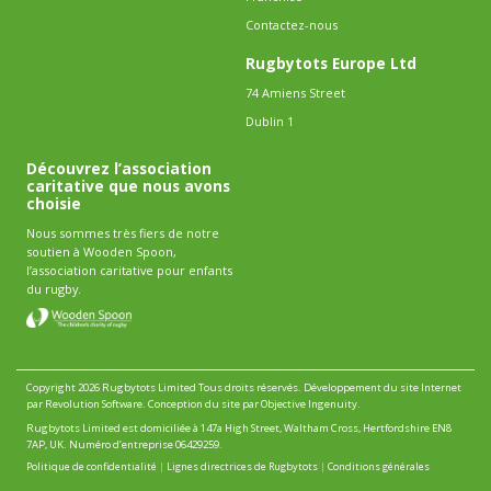
Contactez-nous
Rugbytots Europe Ltd
74 Amiens Street
Dublin 1
Découvrez l’association
caritative que nous avons
choisie
Nous sommes très fiers de notre
soutien à Wooden Spoon,
l’association caritative pour enfants
du rugby.
Copyright 2026 Rugbytots Limited Tous droits réservés.
Développement du site Internet
par Revolution Software
.
Conception du site par Objective Ingenuity
.
Rugbytots Limited est domiciliée à 147a High Street, Waltham Cross, Hertfordshire EN8
7AP, UK. Numéro d’entreprise 06429259.
Politique de confidentialité
|
Lignes directrices de Rugbytots
|
Conditions générales